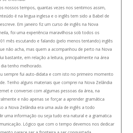
aos nossos tempos, quantas vezes nos sentimos assim,
teúdo é na lingua inglesa e o inglês tem sido a Babel de
 escreve. Em janeiro fiz um curso de inglês na Nova
eila, foi uma experiência maravilhosa sob todos os
de 01 mês escutando e falando (pelo menos tentando) inglês
la que não acha, mas quem a acompanhou de perto na Nova
i bastante, em relação a leitura, principalmente na área
a dia tenho melhorado.
eu sempre fui auto-didata e com isto no primeiro momento
de. Tenho alguns materiais que comprei na Nova Zelândia
nternet e conversei com algumas pessoas da área, na
almente e não apenas se forçar a aprender gramática
o a Nova Zelândia era uma aula de inglês a todo
r uma informação ou seja tudo era natural e a gramatica
comunicação. Lógico que com o tempo devemos nos dedicar
ento parece ser a fronteira a ser conquistada.