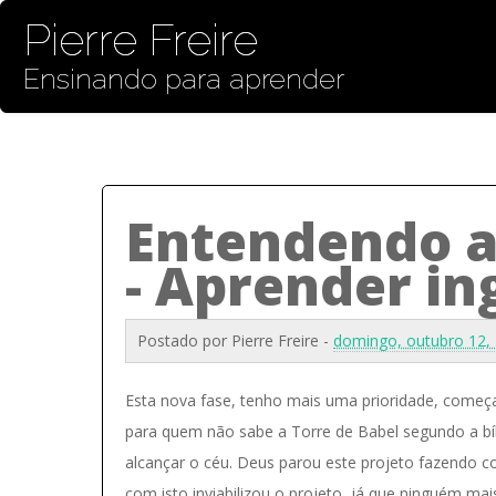
Pierre Freire
Ensinando para aprender
Entendendo a
- Aprender in
Postado por
Pierre Freire
-
domingo, outubro 12,
Esta nova fase, tenho mais uma prioridade, começa
para quem não sabe a Torre de Babel segundo a bí
alcançar o céu. Deus parou este projeto fazendo c
com isto inviabilizou o projeto, já que ninguém mai