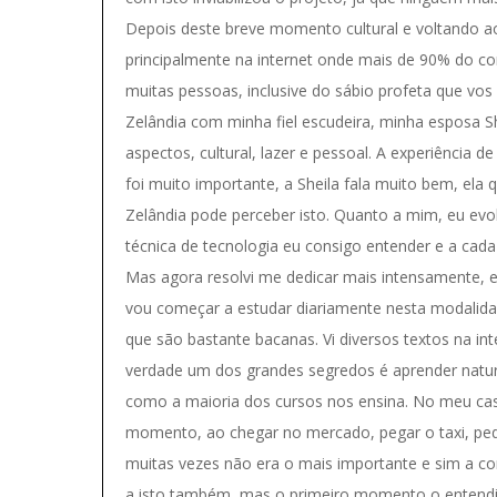
Depois deste breve momento cultural e voltando 
principalmente na internet onde mais de 90% do con
muitas pessoas, inclusive do sábio profeta que vos
Zelândia com minha fiel escudeira, minha esposa Sh
aspectos, cultural, lazer e pessoal. A experiência 
foi muito importante, a Sheila fala muito bem, e
Zelândia pode perceber isto. Quanto a mim, eu evolu
técnica de tecnologia eu consigo entender e a cad
Mas agora resolvi me dedicar mais intensamente, 
vou começar a estudar diariamente nesta modalida
que são bastante bacanas. Vi diversos textos na i
verdade um dos grandes segredos é aprender natur
como a maioria dos cursos nos ensina. No meu cas
momento, ao chegar no mercado, pegar o taxi, pedi
muitas vezes não era o mais importante e sim a 
a isto também, mas o primeiro momento o entendim