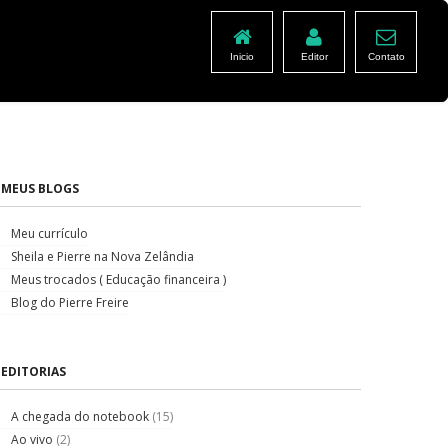
Inicio
Editor
Contato
MEUS BLOGS
Meu currículo
Sheila e Pierre na Nova Zelândia
Meus trocados ( Educação financeira )
Blog do Pierre Freire
EDITORIAS
A chegada do notebook
(15)
Ao vivo
(2)