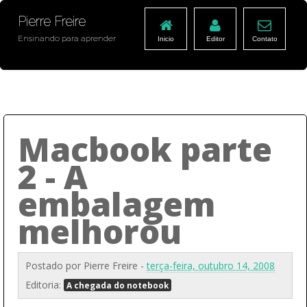
Pierre Freire
Ensinando para aprender
Inicio
Editor
Contato
Macbook parte
2 - A
embalagem
melhorou
Postado por
Pierre Freire
-
terça-feira, outubro 14, 2008
Editoria:
A chegada do notebook