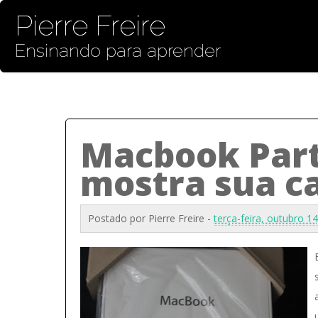
Pierre Freire
Ensinando para aprender
Macbook Parte
mostra sua c
Postado por
Pierre Freire
-
terça-feira, outubro 1