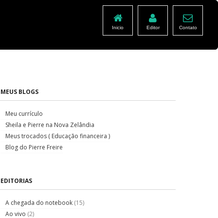
Inicio
Editor
Contato
MEUS BLOGS
Meu currículo
Sheila e Pierre na Nova Zelândia
Meus trocados ( Educação financeira )
Blog do Pierre Freire
EDITORIAS
A chegada do notebook
(15)
Ao vivo
(2)