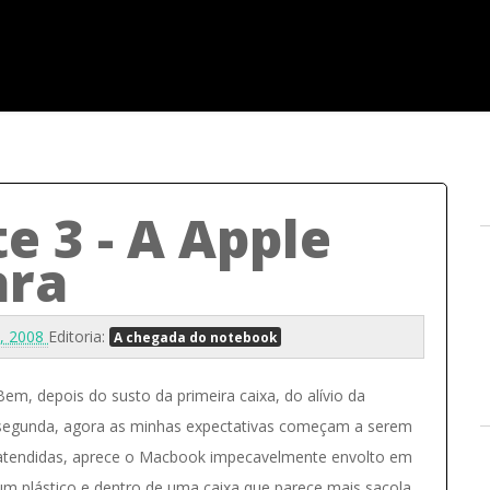
 3 - A Apple
ara
4, 2008
Editoria:
A chegada do notebook
Bem, depois do susto da primeira caixa, do alívio da
segunda, agora as minhas expectativas começam a serem
atendidas, aprece o Macbook impecavelmente envolto em
um plástico e dentro de uma caixa que parece mais sacola