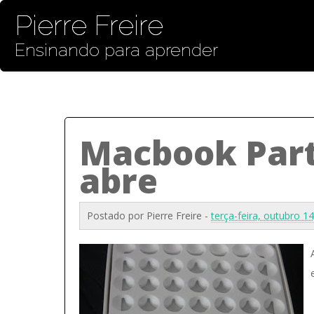
Pierre Freire
Ensinando para aprender
Macbook Parte
abre
Postado por
Pierre Freire
-
terça-feira, outubro 1