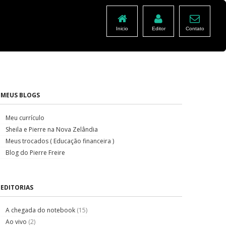
Inicio
Editor
Contato
MEUS BLOGS
Meu currículo
Sheila e Pierre na Nova Zelândia
Meus trocados ( Educação financeira )
Blog do Pierre Freire
EDITORIAS
A chegada do notebook
(15)
Ao vivo
(2)