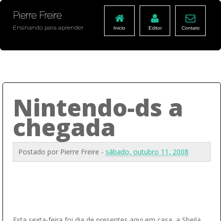
Pierre Freire
Ensinando para aprender
Inicio
Editor
Contato
Nintendo-ds a
chegada
Postado por
Pierre Freire
-
sábado, outubro 11, 2008
Esta sexta-feira foi dia de presentes aqui em casa, a Sheila