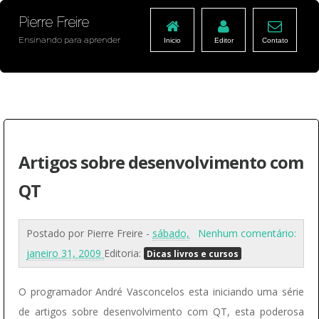
Pierre Freire
Ensinando para aprender
Inicio
Editor
Contato
Artigos sobre desenvolvimento com
QT
Postado por
Pierre Freire
-
sábado,
Nenhum comentário:
janeiro 31, 2009
Editoria:
Dicas livros e cursos
O programador André Vasconcelos esta iniciando uma série
de artigos sobre desenvolvimento com QT, esta poderosa