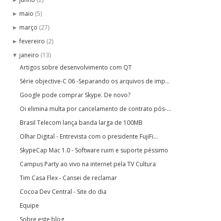
►
maio
(5)
►
março
(27)
►
fevereiro
(2)
►
janeiro
(13)
▼
Artigos sobre desenvolvimento com QT
Série objective-C 06 -Separando os arquivos de imp...
Google pode comprar Skype. De novo?
Oi elimina multa por cancelamento de contrato pós-...
Brasil Telecom lança banda larga de 100MB
Olhar Digital - Entrevista com o presidente FujiFi...
SkypeCap Mac 1.0 - Software ruim e suporte péssimo
Campus Party ao vivo na internet pela TV Cultura
Tim Casa Flex - Cansei de reclamar
Cocoa Dev Central - Site do dia
Equipe
Sobre este blog