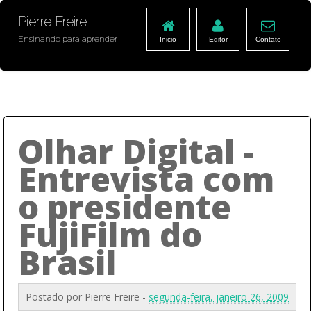
Pierre Freire
Ensinando para aprender
Inicio
Editor
Contato
Olhar Digital -
Entrevista com
o presidente
FujiFilm do
Brasil
Postado por
Pierre Freire
-
segunda-feira, janeiro 26, 2009