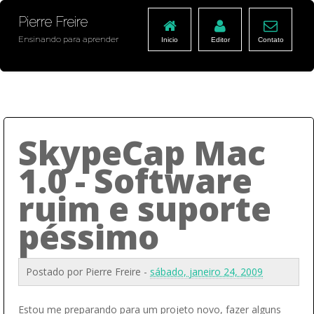
Pierre Freire
Ensinando para aprender
Inicio
Editor
Contato
SkypeCap Mac
1.0 - Software
ruim e suporte
péssimo
Postado por
Pierre Freire
-
sábado, janeiro 24, 2009
Estou me preparando para um projeto novo, fazer alguns