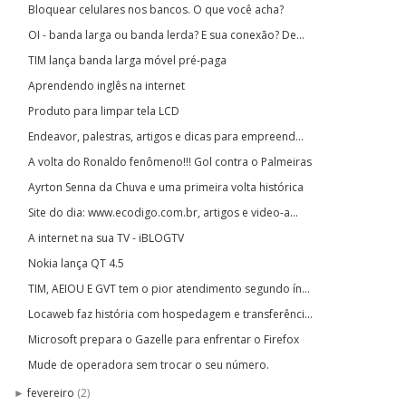
Bloquear celulares nos bancos. O que você acha?
OI - banda larga ou banda lerda? E sua conexão? De...
TIM lança banda larga móvel pré-paga
Aprendendo inglês na internet
Produto para limpar tela LCD
Endeavor, palestras, artigos e dicas para empreend...
A volta do Ronaldo fenômeno!!! Gol contra o Palmeiras
Ayrton Senna da Chuva e uma primeira volta histórica
Site do dia: www.ecodigo.com.br, artigos e video-a...
A internet na sua TV - iBLOGTV
Nokia lança QT 4.5
TIM, AEIOU E GVT tem o pior atendimento segundo ín...
Locaweb faz história com hospedagem e transferênci...
Microsoft prepara o Gazelle para enfrentar o Firefox
Mude de operadora sem trocar o seu número.
fevereiro
(2)
►