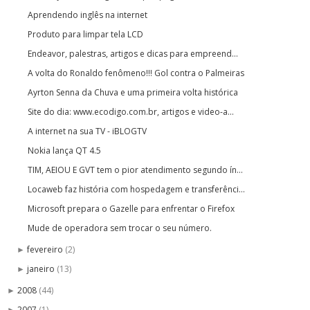
Aprendendo inglês na internet
Produto para limpar tela LCD
Endeavor, palestras, artigos e dicas para empreend...
A volta do Ronaldo fenômeno!!! Gol contra o Palmeiras
Ayrton Senna da Chuva e uma primeira volta histórica
Site do dia: www.ecodigo.com.br, artigos e video-a...
A internet na sua TV - iBLOGTV
Nokia lança QT 4.5
TIM, AEIOU E GVT tem o pior atendimento segundo ín...
Locaweb faz história com hospedagem e transferênci...
Microsoft prepara o Gazelle para enfrentar o Firefox
Mude de operadora sem trocar o seu número.
fevereiro
(2)
►
janeiro
(13)
►
2008
(44)
►
2007
(1)