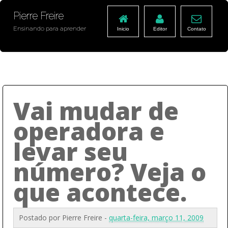
Pierre Freire
Ensinando para aprender
Inicio
Editor
Contato
Vai mudar de
operadora e
levar seu
número? Veja o
que acontece.
Postado por
Pierre Freire
-
quarta-feira, março 11, 2009