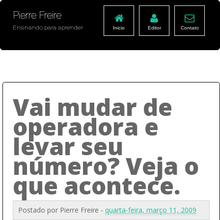
Pierre Freire
Ensinando para aprender
Inicio
Editor
Contato
Vai mudar de
operadora e
levar seu
número? Veja o
que acontece.
Postado por
Pierre Freire
-
quarta-feira, março 11, 2009