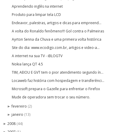
Aprendendo inglês na internet
Produto para limpar tela LCD
Endeavor, palestras, artigos e dicas para empreend...
A volta do Ronaldo fenômeno!!! Gol contra o Palmeiras
Ayrton Senna da Chuva e uma primeira volta histórica
Site do dia: www.ecodigo.com.br, artigos e video-a...
A internet na sua TV - iBLOGTV
Nokia lança QT 4.5
TIM, AEIOU E GVT tem o pior atendimento segundo ín...
Locaweb faz história com hospedagem e transferênci...
Microsoft prepara o Gazelle para enfrentar o Firefox
Mude de operadora sem trocar o seu número.
fevereiro
(2)
►
janeiro
(13)
►
2008
(44)
►
2007
(1)