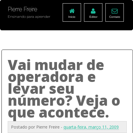
Pierre Freire
Ensinando para aprender
Inicio
Editor
Contato
Vai mudar de
operadora e
levar seu
número? Veja o
que acontece.
Postado por
Pierre Freire
-
quarta-feira, março 11, 2009