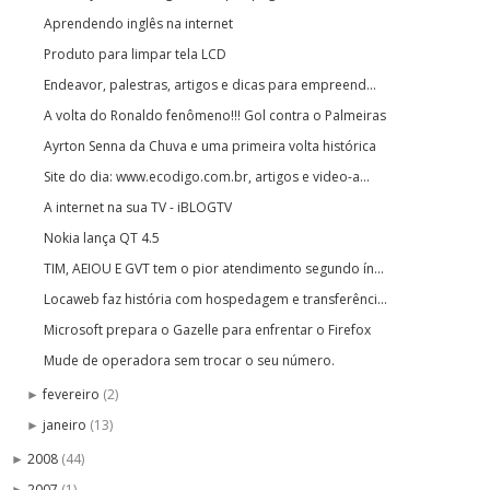
Aprendendo inglês na internet
Produto para limpar tela LCD
Endeavor, palestras, artigos e dicas para empreend...
A volta do Ronaldo fenômeno!!! Gol contra o Palmeiras
Ayrton Senna da Chuva e uma primeira volta histórica
Site do dia: www.ecodigo.com.br, artigos e video-a...
A internet na sua TV - iBLOGTV
Nokia lança QT 4.5
TIM, AEIOU E GVT tem o pior atendimento segundo ín...
Locaweb faz história com hospedagem e transferênci...
Microsoft prepara o Gazelle para enfrentar o Firefox
Mude de operadora sem trocar o seu número.
fevereiro
(2)
►
janeiro
(13)
►
2008
(44)
►
2007
(1)