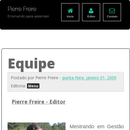
Pierre Freire
Ensinando para aprender
Inicio
Editor
Contato
Equipe
Postado por
Pierre Freire
-
quinta-feira, janeiro 01, 2009
Editoria:
Menu
Pierre Freire - Editor
Mestrando em Gestão