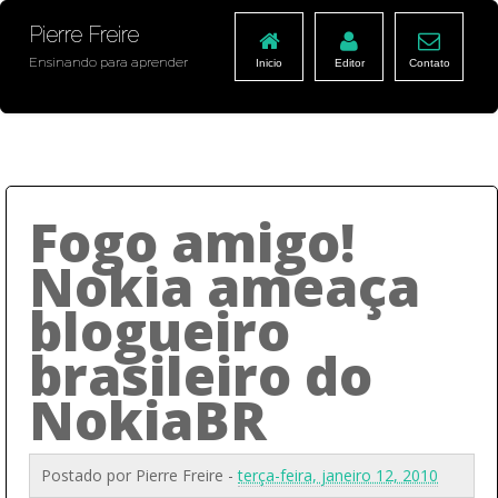
Pierre Freire
Ensinando para aprender
Inicio
Editor
Contato
Fogo amigo!
Nokia ameaça
blogueiro
brasileiro do
NokiaBR
Postado por
Pierre Freire
-
terça-feira, janeiro 12, 2010