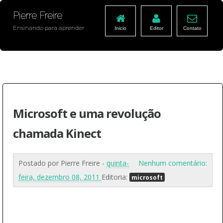
Pierre Freire
Ensinando para aprender
Inicio
Editor
Contato
Microsoft e uma revolução
chamada Kinect
Postado por
Pierre Freire
-
quinta-
Nenhum comentário:
feira, dezembro 08, 2011
Editoria:
microsoft