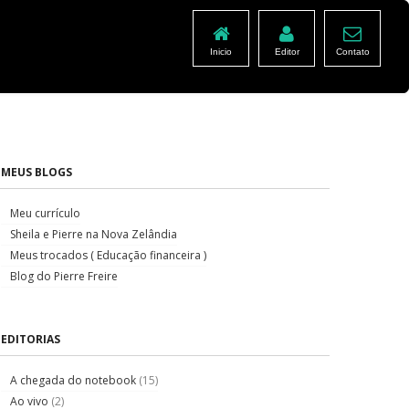
Inicio
Editor
Contato
MEUS BLOGS
Meu currículo
Sheila e Pierre na Nova Zelândia
Meus trocados ( Educação financeira )
Blog do Pierre Freire
EDITORIAS
A chegada do notebook
(15)
Ao vivo
(2)