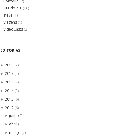
Portfólio
(2)
Site do dia
(16)
steve
(1)
Viagens
(1)
VideoCasts
(2)
EDITORIAS
2018
(2)
►
2017
(5)
►
2016
(4)
►
2014
(3)
►
2013
(6)
►
2012
(6)
▼
junho
(1)
►
abril
(1)
►
março
(2)
►