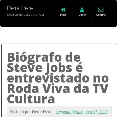
Pierre Freire
Ensinando para aprender
Inicio
Editor
Contato
Biógrafo de
Steve Jobs é
entrevistado no
Roda Viva da TV
Cultura
Postado por
Pierre Freire
-
segunda-feira, março 05, 2012