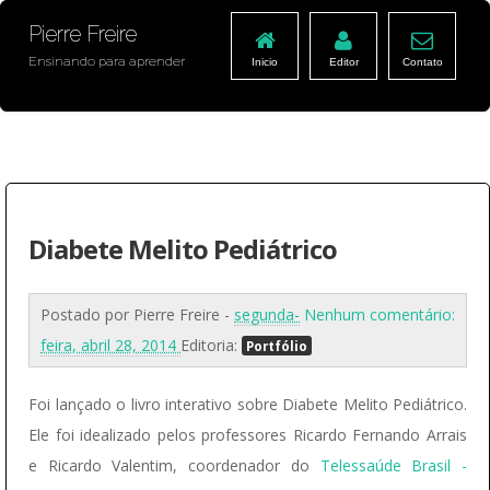
Pierre Freire
Ensinando para aprender
Inicio
Editor
Contato
Diabete Melito Pediátrico
Postado por
Pierre Freire
-
segunda-
Nenhum comentário:
feira, abril 28, 2014
Editoria:
Portfólio
Foi lançado o livro interativo sobre Diabete Melito Pediátrico.
Ele foi idealizado pelos professores Ricardo Fernando Arrais
e Ricardo Valentim, coordenador do
Telessaúde Brasil -