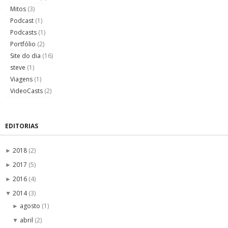
Mitos
(3)
Podcast
(1)
Podcasts
(1)
Portfólio
(2)
Site do dia
(16)
steve
(1)
Viagens
(1)
VideoCasts
(2)
EDITORIAS
2018
(2)
►
2017
(5)
►
2016
(4)
►
2014
(3)
▼
agosto
(1)
►
abril
(2)
▼