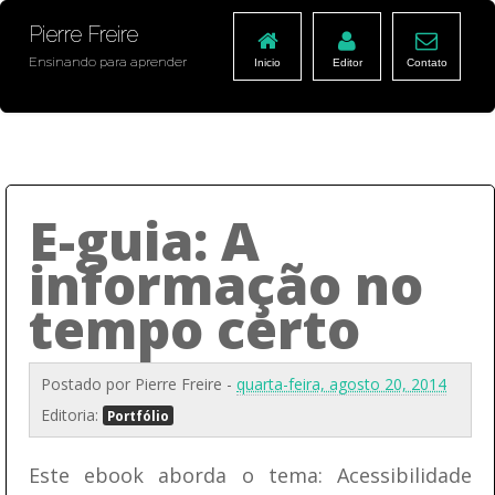
Pierre Freire
Ensinando para aprender
Inicio
Editor
Contato
E-guia: A
informação no
tempo certo
Postado por
Pierre Freire
-
quarta-feira, agosto 20, 2014
Editoria:
Portfólio
Este ebook aborda o tema: Acessibilidade