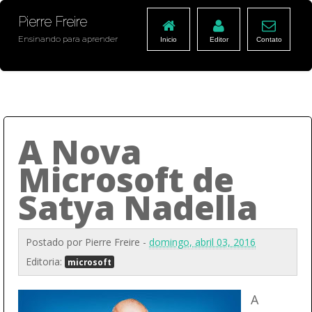
Pierre Freire
Ensinando para aprender
Inicio
Editor
Contato
A Nova
Microsoft de
Satya Nadella
Postado por
Pierre Freire
-
domingo, abril 03, 2016
Editoria:
microsoft
A