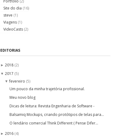
Portfólio
(2)
Site do dia
(16)
steve
(1)
Viagens
(1)
VideoCasts
(2)
EDITORIAS
2018
(2)
►
2017
(5)
▼
fevereiro
(5)
▼
Um pouco da minha trajetória profissional.
Meu novo blog
Dicas de leitura: Revista Engenharia de Software -
Balsamiq Mockups, criando protótipos de telas para...
O lendário comercial Think Different ( Pense Difer...
2016
(4)
►