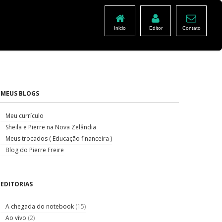
Inicio
Editor
Contato
MEUS BLOGS
Meu currículo
Sheila e Pierre na Nova Zelândia
Meus trocados ( Educação financeira )
Blog do Pierre Freire
EDITORIAS
A chegada do notebook
(15)
Ao vivo
(2)