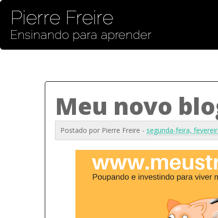
Pierre Freire
Ensinando para aprender
Meu novo blo
Postado por
Pierre Freire
-
segunda-feira, feverei