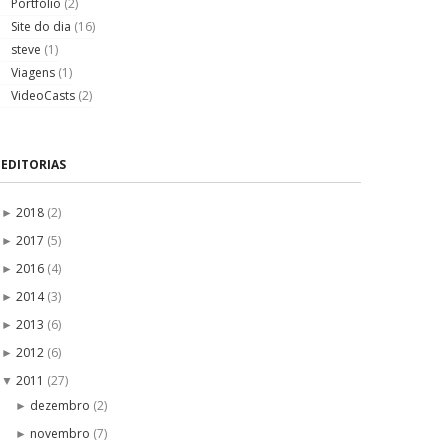
Portfólio
(2)
Site do dia
(16)
steve
(1)
Viagens
(1)
VideoCasts
(2)
EDITORIAS
2018
(2)
►
2017
(5)
►
2016
(4)
►
2014
(3)
►
2013
(6)
►
2012
(6)
►
2011
(27)
▼
dezembro
(2)
►
novembro
(7)
►