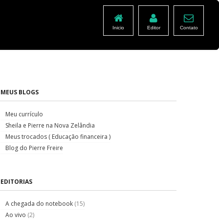
Inicio
Editor
Contato
MEUS BLOGS
Meu currículo
Sheila e Pierre na Nova Zelândia
Meus trocados ( Educação financeira )
Blog do Pierre Freire
EDITORIAS
A chegada do notebook
(15)
Ao vivo
(2)