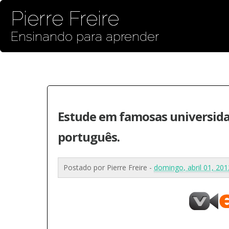
Pierre Freire
Ensinando para aprender
Estude em famosas universid
português.
Postado por
Pierre Freire
-
domingo, abril 01, 20