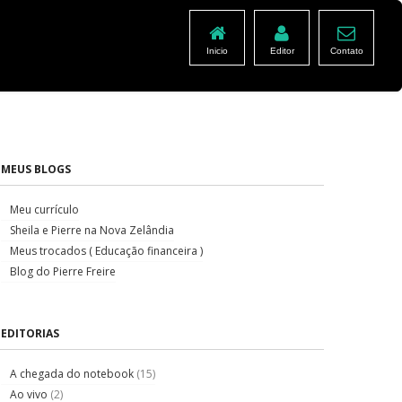
Inicio
Editor
Contato
MEUS BLOGS
Meu currículo
Sheila e Pierre na Nova Zelândia
Meus trocados ( Educação financeira )
Blog do Pierre Freire
EDITORIAS
A chegada do notebook
(15)
Ao vivo
(2)