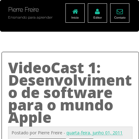
Pierre Freire
Ensinando para aprender
Inicio
Editor
Contato
VideoCast 1:
Desenvolviment
o de software
para o mundo
Apple
Postado por
Pierre Freire
-
quarta-feira, junho 01, 2011