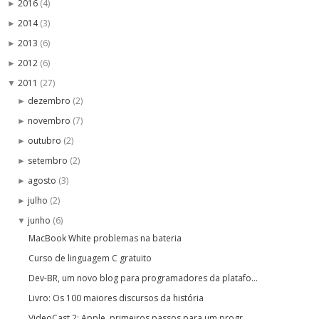
2016
(4)
►
2014
(3)
►
2013
(6)
►
2012
(6)
►
2011
(27)
▼
dezembro
(2)
►
novembro
(7)
►
outubro
(2)
►
setembro
(2)
►
agosto
(3)
►
julho
(2)
►
junho
(6)
▼
MacBook White problemas na bateria
Curso de linguagem C gratuito
Dev-BR, um novo blog para programadores da platafo...
Livro: Os 100 maiores discursos da história
VideoCast 2: Apple, primeiros passos para um progr...