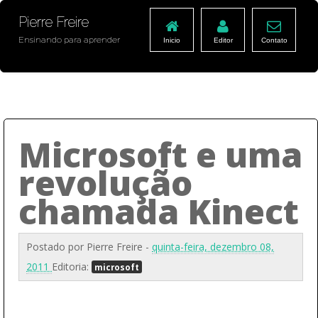
Pierre Freire
Ensinando para aprender
Inicio
Editor
Contato
Microsoft e uma
revolução
chamada Kinect
Postado por
Pierre Freire
-
quinta-feira, dezembro 08,
2011
Editoria:
microsoft