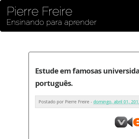
Pierre Freire
Ensinando para aprender
Estude em famosas universid
português.
Postado por
Pierre Freire
-
domingo, abril 01, 20