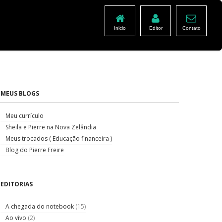
Inicio
Editor
Contato
MEUS BLOGS
Meu currículo
Sheila e Pierre na Nova Zelândia
Meus trocados ( Educação financeira )
Blog do Pierre Freire
EDITORIAS
A chegada do notebook
(15)
Ao vivo
(2)