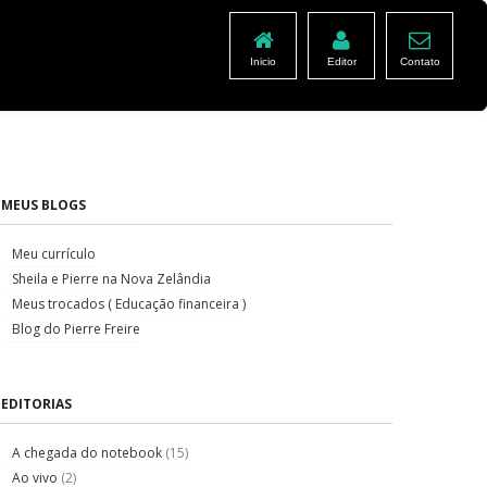
Inicio
Editor
Contato
MEUS BLOGS
Meu currículo
Sheila e Pierre na Nova Zelândia
Meus trocados ( Educação financeira )
Blog do Pierre Freire
EDITORIAS
A chegada do notebook
(15)
Ao vivo
(2)