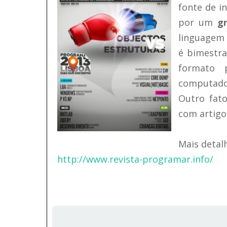
fonte de i
por um
g
linguagem 
é bimestra
formato 
computador
Outro fato
com artigo
Mais detalh
http://www.revista-programar.info/