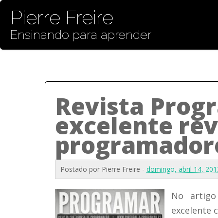
Pierre Freire
Ensinando para aprender
Revista Prog
excelente rev
programadore
Postado por
Pierre Freire
-
domingo, abril 14, 20
No artigo
excelente 