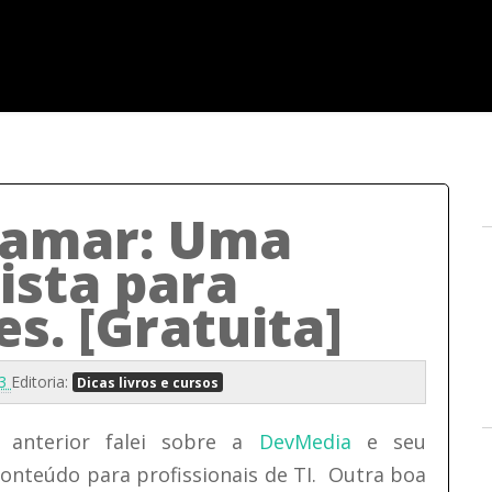
ramar: Uma
ista para
s. [Gratuita]
13
Editoria:
Dicas livros e cursos
 anterior falei sobre a
DevMedia
e seu
conteúdo para profissionais de TI. Outra boa