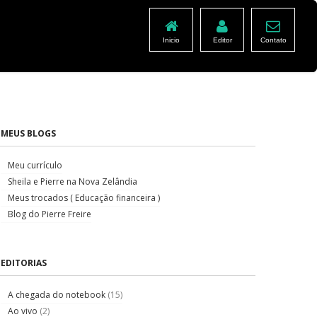
Inicio
Editor
Contato
MEUS BLOGS
Meu currículo
Sheila e Pierre na Nova Zelândia
Meus trocados ( Educação financeira )
Blog do Pierre Freire
EDITORIAS
A chegada do notebook
(15)
Ao vivo
(2)