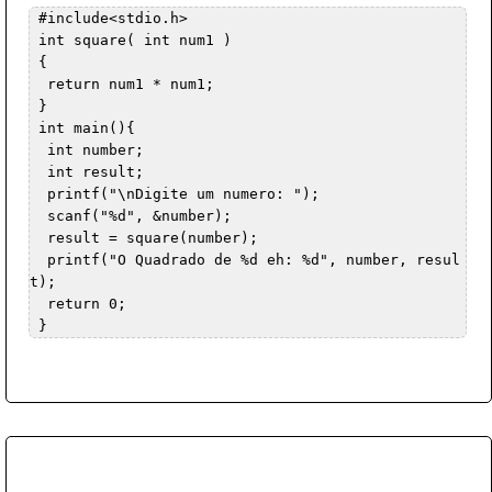
 #include<stdio.h>  

 int square( int num1 )  

 {  

  return num1 * num1;  

 }  

 int main(){  

  int number;  

  int result;  

  printf("\nDigite um numero: ");  

  scanf("%d", &number);  

  result = square(number);  

  printf("O Quadrado de %d eh: %d", number, resul
t);  

  return 0;  
