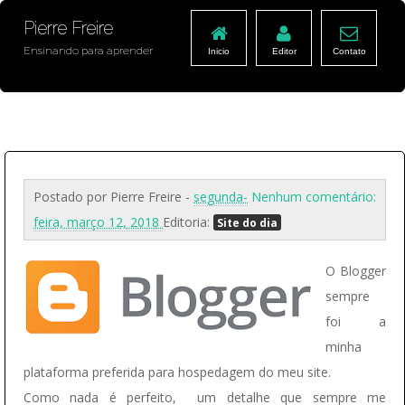
Pierre Freire
Ensinando para aprender
Inicio
Editor
Contato
Postado por
Pierre Freire
-
segunda-
Nenhum comentário:
feira, março 12, 2018
Editoria:
Site do dia
O Blogger
sempre
foi a
minha
plataforma preferida para hospedagem do meu site.
Como nada é perfeito, um detalhe que sempre me