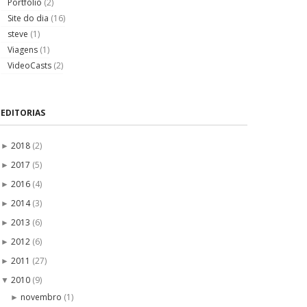
Portfólio
(2)
Site do dia
(16)
steve
(1)
Viagens
(1)
VideoCasts
(2)
EDITORIAS
2018
(2)
►
2017
(5)
►
2016
(4)
►
2014
(3)
►
2013
(6)
►
2012
(6)
►
2011
(27)
►
2010
(9)
▼
novembro
(1)
►