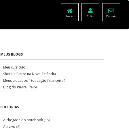
Inicio
Editor
Contato
MEUS BLOGS
Meu currículo
Sheila e Pierre na Nova Zelândia
Meus trocados ( Educação financeira )
Blog do Pierre Freire
EDITORIAS
A chegada do notebook
(15)
Ao vivo
(2)