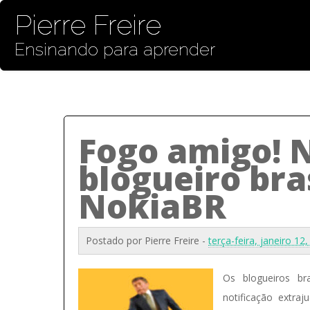
Pierre Freire
Ensinando para aprender
Fogo amigo! 
blogueiro bra
NokiaBR
Postado por
Pierre Freire
-
terça-feira, janeiro 12
Os blogueiros br
notificação extra