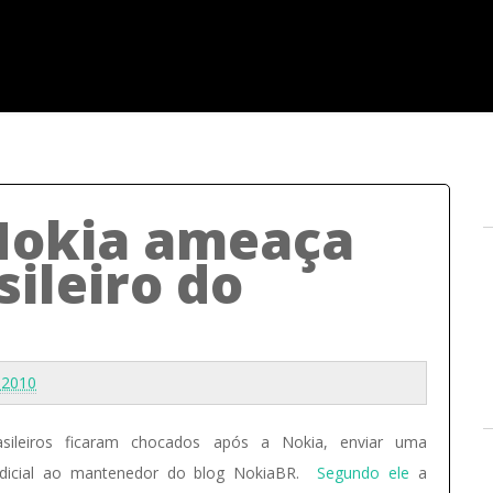
Nokia ameaça
sileiro do
, 2010
asileiros ficaram chocados após a Nokia, enviar uma
judicial ao mantenedor do blog NokiaBR.
Segundo ele
a