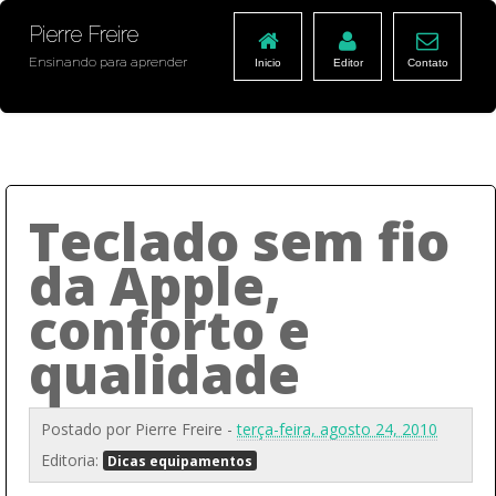
Pierre Freire
Ensinando para aprender
Inicio
Editor
Contato
Teclado sem fio
da Apple,
conforto e
qualidade
Postado por
Pierre Freire
-
terça-feira, agosto 24, 2010
Editoria:
Dicas equipamentos