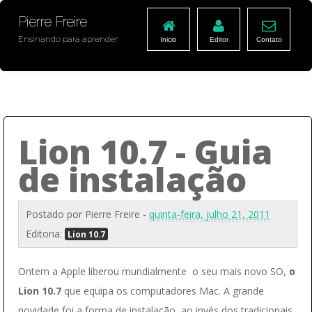
Pierre Freire
Ensinando para aprender
Inicio
Editor
Contato
Lion 10.7 - Guia
de instalação
Postado por
Pierre Freire
-
quinta-feira, julho 21, 2011
Editoria:
Lion 10.7
Ontem a Apple liberou mundialmente o seu mais novo SO,
o
Lion 10.7
que equipa os computadores Mac. A grande
novidade foi a forma de instalação, ao invés dos tradicionais