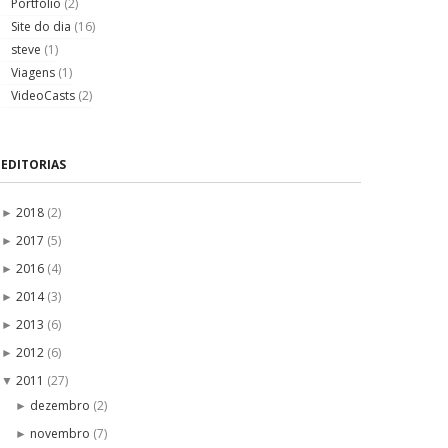
Portfólio
(2)
Site do dia
(16)
steve
(1)
Viagens
(1)
VideoCasts
(2)
EDITORIAS
2018
(2)
►
2017
(5)
►
2016
(4)
►
2014
(3)
►
2013
(6)
►
2012
(6)
►
2011
(27)
▼
dezembro
(2)
►
novembro
(7)
►