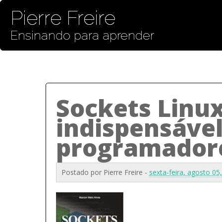
Pierre Freire
Ensinando para aprender
Sockets Linux
indispensável
programador
Postado por
Pierre Freire
-
sexta-feira, agosto 05