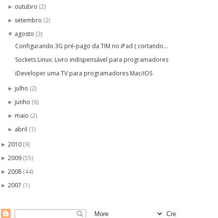
outubro
(2)
►
setembro
(2)
►
agosto
(3)
▼
Configurando 3G pré-pago da TIM no iPad ( cortando...
Sockets Linux: Livro indispensável para programadores
iDeveloper uma TV para programadores Mac/iOS
julho
(2)
►
junho
(6)
►
maio
(2)
►
abril
(1)
►
2010
(9)
►
2009
(55)
►
2008
(44)
►
2007
(1)
►