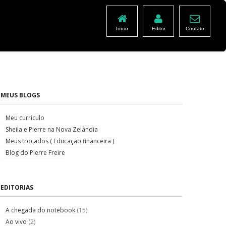
Inicio
Editor
Contato
MEUS BLOGS
Meu currículo
Sheila e Pierre na Nova Zelândia
Meus trocados ( Educação financeira )
Blog do Pierre Freire
EDITORIAS
A chegada do notebook
(15)
Ao vivo
(2)