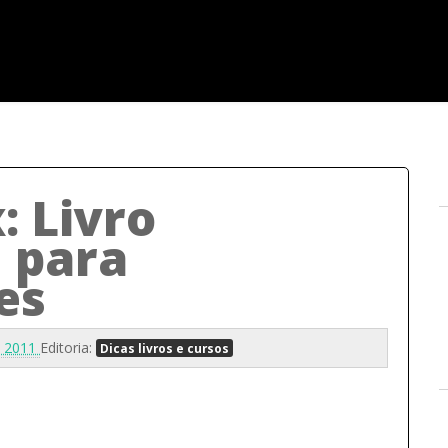
: Livro
 para
es
, 2011
Editoria:
Dicas livros e cursos