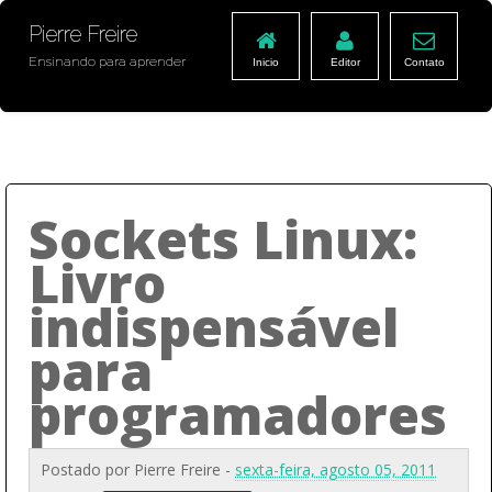
Pierre Freire
Ensinando para aprender
Inicio
Editor
Contato
Sockets Linux:
Livro
indispensável
para
programadores
Postado por
Pierre Freire
-
sexta-feira, agosto 05, 2011