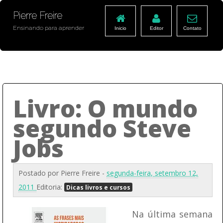
Pierre Freire
Ensinando para aprender
Inicio
Editor
Contato
Livro: O mundo
segundo Steve
Jobs
Postado por
Pierre Freire
-
segunda-feira, setembro 12,
2011
Editoria:
Dicas livros e cursos
Na última semana