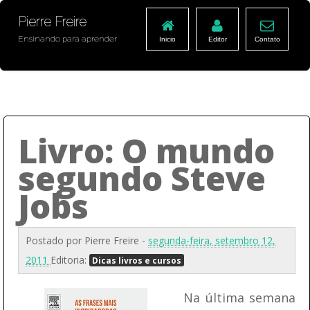
Pierre Freire
Ensinando para aprender
Inicio
Editor
Contato
Livro: O mundo
segundo Steve
Jobs
Postado por
Pierre Freire
-
segunda-feira, setembro 12,
2011
Editoria:
Dicas livros e cursos
Na última semana