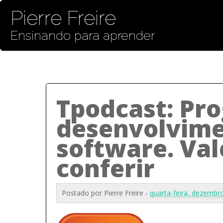
Pierre Freire
Ensinando para aprender
Tpodcast: Pr
desenvolvime
software. Val
conferir
Postado por
Pierre Freire
-
quarta-feira, dezembr