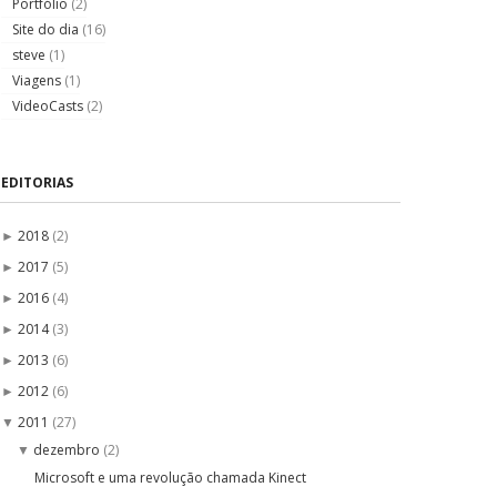
Portfólio
(2)
Site do dia
(16)
steve
(1)
Viagens
(1)
VideoCasts
(2)
EDITORIAS
2018
(2)
►
2017
(5)
►
2016
(4)
►
2014
(3)
►
2013
(6)
►
2012
(6)
►
2011
(27)
▼
dezembro
(2)
▼
Microsoft e uma revolução chamada Kinect