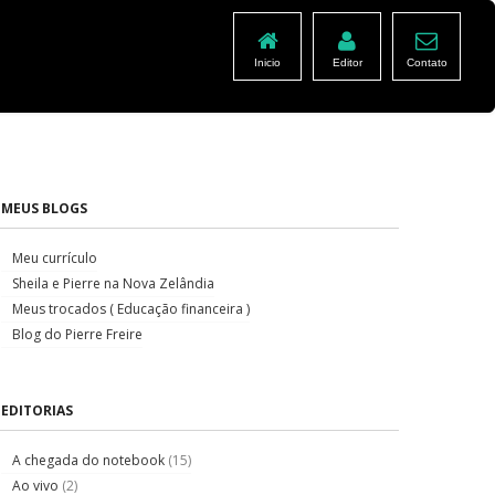
Inicio
Editor
Contato
MEUS BLOGS
Meu currículo
Sheila e Pierre na Nova Zelândia
Meus trocados ( Educação financeira )
Blog do Pierre Freire
EDITORIAS
A chegada do notebook
(15)
Ao vivo
(2)