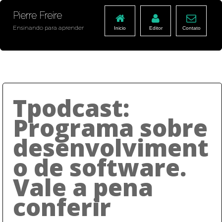
Pierre Freire
Ensinando para aprender
Inicio
Editor
Contato
Tpodcast:
Programa sobre
desenvolviment
o de software.
Vale a pena
conferir