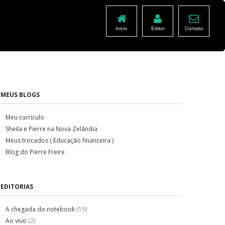
Inicio
Editor
Contato
MEUS BLOGS
Meu currículo
Sheila e Pierre na Nova Zelândia
Meus trocados ( Educação financeira )
Blog do Pierre Freire
EDITORIAS
A chegada do notebook
(15)
Ao vivo
(2)