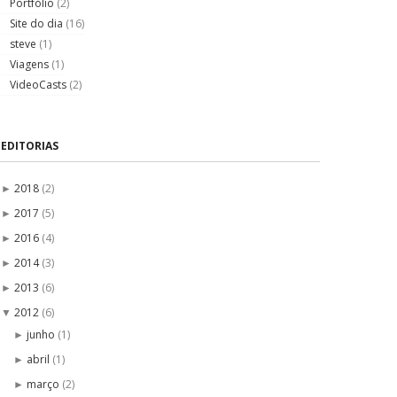
Portfólio
(2)
Site do dia
(16)
steve
(1)
Viagens
(1)
VideoCasts
(2)
EDITORIAS
2018
(2)
►
2017
(5)
►
2016
(4)
►
2014
(3)
►
2013
(6)
►
2012
(6)
▼
junho
(1)
►
abril
(1)
►
março
(2)
►