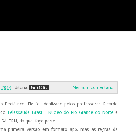
8, 2014
Editoria:
Nenhum comentário:
Portfólio
o Pediátrico. Ele foi idealizado pelos professores Ricardo
r do
Telessaúde Brasil - Núcleo do Rio Grande do Norte
e
DIS/UFRN, da qual faço parte.
 uma primeira versão em formato app, mas as regras da