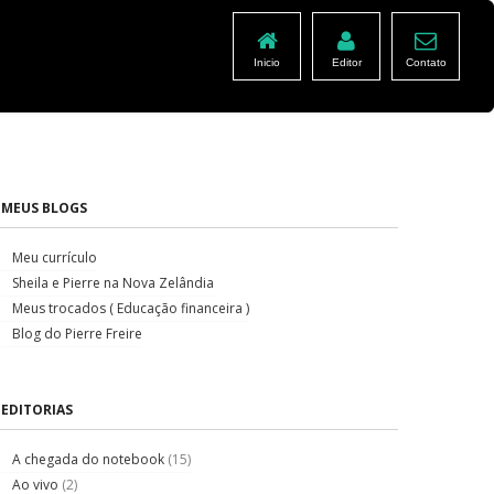
Inicio
Editor
Contato
MEUS BLOGS
Meu currículo
Sheila e Pierre na Nova Zelândia
Meus trocados ( Educação financeira )
Blog do Pierre Freire
EDITORIAS
A chegada do notebook
(15)
Ao vivo
(2)