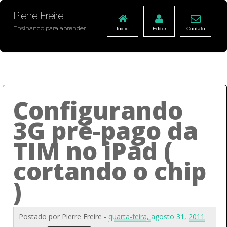
Pierre Freire
Ensinando para aprender
Inicio
Editor
Contato
Configurando
3G pré-pago da
TIM no iPad (
cortando o chip
)
Postado por
Pierre Freire
-
quarta-feira, agosto 31, 2011