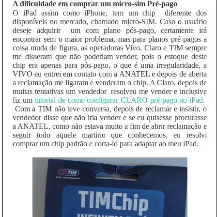
A dificuldade em comprar um micro-sim Pré-pago
O iPad assim como iPhone, tem um chip diferente dos
disponíveis no mercado, chamado micro-SIM. Caso o usuário
deseje adquirir um com plano pós-pago, certamente irá
encontrar sem o maior problema, mas para planos pré-pagos a
coisa muda de figura, as operadoras Vivo, Claro e TIM sempre
me disseram que não poderiam vender, pois o estoque deste
chip era apenas para pós-pago, o que é uma irregularidade, a
VIVO eu entrei em contato com a ANATEL e depois de aberta
a reclamação me ligaram e venderam o chip. A Claro, depois de
muitas tentativas um vendedor resolveu me vender e inclusive
fiz um
tutorial de como configurar CLARO pré-pago no iPad.
Com a TIM não teve conversa, depois de reclamar e insistir, o
vendedor disse que não iria vender e se eu quisesse procurasse
a ANATEL, como não estava muito a fim de abrir reclamação e
seguir todo aquele martirio que conhecemos, eu resolvi
comprar um chip padrão e corta-lo para adaptar ao meu iPad.