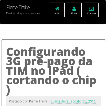
Pierre Freire
Ensinando para aprender
Inicio
Editor
Contato
Configurando
3G pré-pago da
TIM no iPad (
cortando o chip
)
Postado por
Pierre Freire
-
quarta-feira, agosto 31, 2011