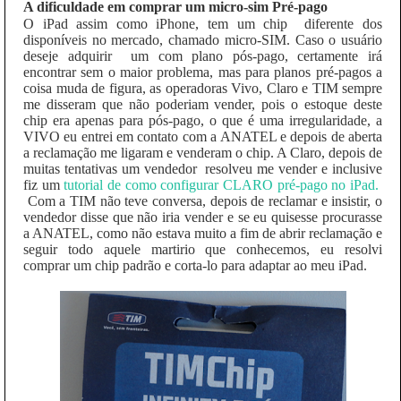
A dificuldade em comprar um micro-sim Pré-pago
O iPad assim como iPhone, tem um chip diferente dos
disponíveis no mercado, chamado micro-SIM. Caso o usuário
deseje adquirir um com plano pós-pago, certamente irá
encontrar sem o maior problema, mas para planos pré-pagos a
coisa muda de figura, as operadoras Vivo, Claro e TIM sempre
me disseram que não poderiam vender, pois o estoque deste
chip era apenas para pós-pago, o que é uma irregularidade, a
VIVO eu entrei em contato com a ANATEL e depois de aberta
a reclamação me ligaram e venderam o chip. A Claro, depois de
muitas tentativas um vendedor resolveu me vender e inclusive
fiz um
tutorial de como configurar CLARO pré-pago no iPad.
Com a TIM não teve conversa, depois de reclamar e insistir, o
vendedor disse que não iria vender e se eu quisesse procurasse
a ANATEL, como não estava muito a fim de abrir reclamação e
seguir todo aquele martirio que conhecemos, eu resolvi
comprar um chip padrão e corta-lo para adaptar ao meu iPad.