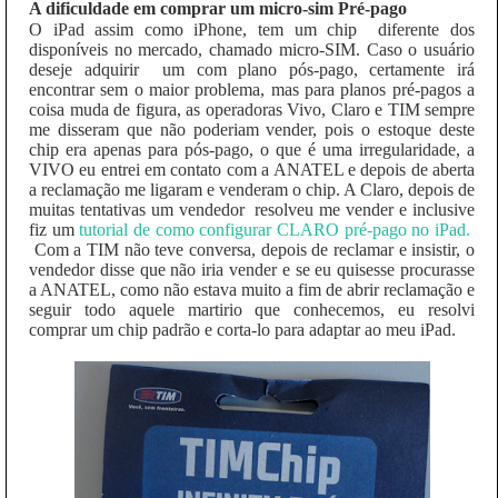
A dificuldade em comprar um micro-sim Pré-pago
O iPad assim como iPhone, tem um chip diferente dos
disponíveis no mercado, chamado micro-SIM. Caso o usuário
deseje adquirir um com plano pós-pago, certamente irá
encontrar sem o maior problema, mas para planos pré-pagos a
coisa muda de figura, as operadoras Vivo, Claro e TIM sempre
me disseram que não poderiam vender, pois o estoque deste
chip era apenas para pós-pago, o que é uma irregularidade, a
VIVO eu entrei em contato com a ANATEL e depois de aberta
a reclamação me ligaram e venderam o chip. A Claro, depois de
muitas tentativas um vendedor resolveu me vender e inclusive
fiz um
tutorial de como configurar CLARO pré-pago no iPad.
Com a TIM não teve conversa, depois de reclamar e insistir, o
vendedor disse que não iria vender e se eu quisesse procurasse
a ANATEL, como não estava muito a fim de abrir reclamação e
seguir todo aquele martirio que conhecemos, eu resolvi
comprar um chip padrão e corta-lo para adaptar ao meu iPad.