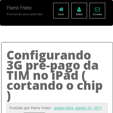
Pierre Freire
Ensinando para aprender
Inicio
Editor
Contato
Configurando
3G pré-pago da
TIM no iPad (
cortando o chip
)
Postado por
Pierre Freire
-
quarta-feira, agosto 31, 2011