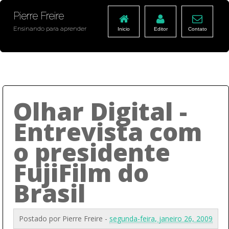
Pierre Freire
Ensinando para aprender
Inicio
Editor
Contato
Olhar Digital -
Entrevista com
o presidente
FujiFilm do
Brasil
Postado por
Pierre Freire
-
segunda-feira, janeiro 26, 2009