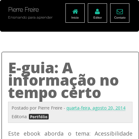
Pierre Freire
Ensinando para aprender
Inicio
Editor
Contato
E-guia: A
informação no
tempo certo
Postado por
Pierre Freire
-
quarta-feira, agosto 20, 2014
Editoria:
Portfólio
Este ebook aborda o tema: Acessibilidade