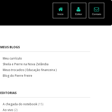
Inicio
Editor
Contato
MEUS BLOGS
Meu currículo
Sheila e Pierre na Nova Zelândia
Meus trocados ( Educação financeira )
Blog do Pierre Freire
EDITORIAS
A chegada do notebook
(15)
Ao vivo
(2)