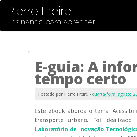
Pierre Freire
Ensinando para aprender
E-guia: A inf
tempo certo
Postado por
Pierre Freire
-
quarta-feira, agosto 
Este ebook aborda o tema: Acessibili
transporte urbano. Foi idealizado
Laboratório de Inovação Tecnológic