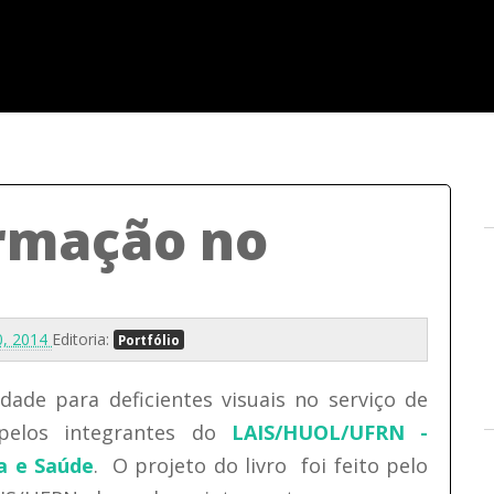
ormação no
20, 2014
Editoria:
Portfólio
dade para deficientes visuais no serviço de
 pelos integrantes do
LAIS/HUOL/UFRN -
a e Saúde
. O projeto do livro foi feito pelo