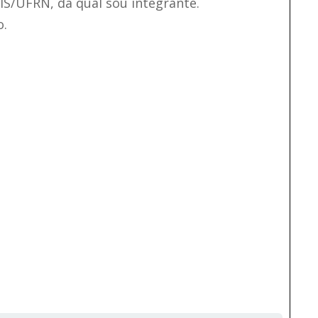
IS/UFRN, da qual sou integrante.
o.