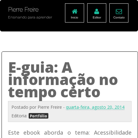
Pierre Freire
Ensinando para aprender
Inicio
Editor
Contato
E-guia: A
informação no
tempo certo
Postado por
Pierre Freire
-
quarta-feira, agosto 20, 2014
Editoria:
Portfólio
Este ebook aborda o tema: Acessibilidade