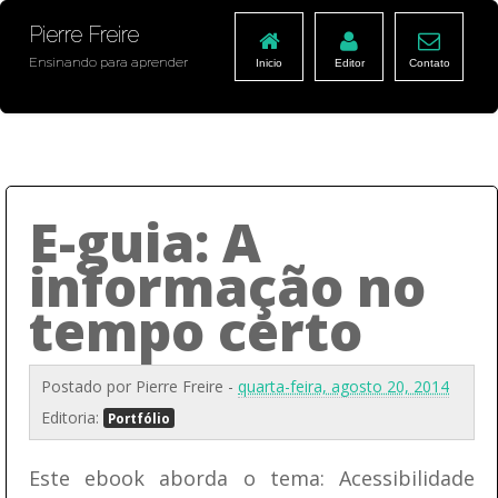
Pierre Freire
Ensinando para aprender
Inicio
Editor
Contato
E-guia: A
informação no
tempo certo
Postado por
Pierre Freire
-
quarta-feira, agosto 20, 2014
Editoria:
Portfólio
Este ebook aborda o tema: Acessibilidade