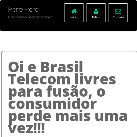
Pierre Freire
Ensinando para aprender
Inicio
Editor
Contato
Oi e Brasil
Telecom livres
para fusão, o
consumidor
perde mais uma
vez!!!