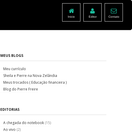
Inicio
Editor
Contato
MEUS BLOGS
Meu currículo
Sheila e Pierre na Nova Zelândia
Meus trocados ( Educação financeira )
Blog do Pierre Freire
EDITORIAS
A chegada do notebook
(15)
Ao vivo
(2)