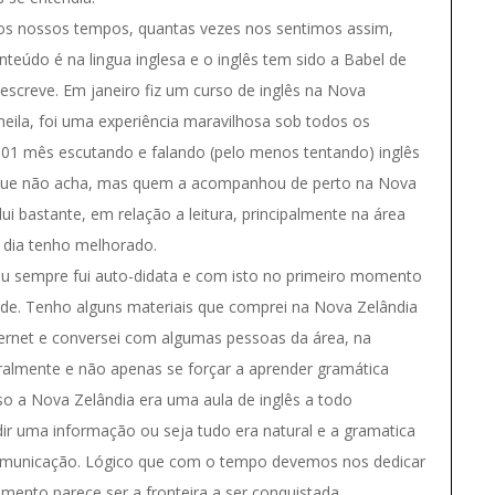
aos nossos tempos, quantas vezes nos sentimos assim,
teúdo é na lingua inglesa e o inglês tem sido a Babel de
 escreve. Em janeiro fiz um curso de inglês na Nova
eila, foi uma experiência maravilhosa sob todos os
de 01 mês escutando e falando (pelo menos tentando) inglês
la que não acha, mas quem a acompanhou de perto na Nova
i bastante, em relação a leitura, principalmente na área
a dia tenho melhorado.
eu sempre fui auto-didata e com isto no primeiro momento
de. Tenho alguns materiais que comprei na Nova Zelândia
nternet e conversei com algumas pessoas da área, na
almente e não apenas se forçar a aprender gramática
o a Nova Zelândia era uma aula de inglês a todo
r uma informação ou seja tudo era natural e a gramatica
comunicação. Lógico que com o tempo devemos nos dedicar
ento parece ser a fronteira a ser conquistada.