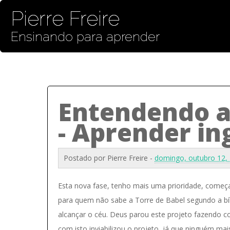
Pierre Freire
Ensinando para aprender
Entendendo a
- Aprender in
Postado por
Pierre Freire
-
domingo, outubro 12,
Esta nova fase, tenho mais uma prioridade, começa
para quem não sabe a Torre de Babel segundo a bí
alcançar o céu. Deus parou este projeto fazendo c
com isto inviabilizou o projeto, já que ninguém mai