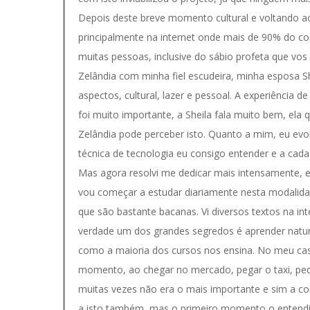
Depois deste breve momento cultural e voltando 
principalmente na internet onde mais de 90% do con
muitas pessoas, inclusive do sábio profeta que vos
Zelândia com minha fiel escudeira, minha esposa Sh
aspectos, cultural, lazer e pessoal. A experiência 
foi muito importante, a Sheila fala muito bem, e
Zelândia pode perceber isto. Quanto a mim, eu evolu
técnica de tecnologia eu consigo entender e a cad
Mas agora resolvi me dedicar mais intensamente, 
vou começar a estudar diariamente nesta modalida
que são bastante bacanas. Vi diversos textos na i
verdade um dos grandes segredos é aprender natur
como a maioria dos cursos nos ensina. No meu cas
momento, ao chegar no mercado, pegar o taxi, pedi
muitas vezes não era o mais importante e sim a 
a isto também, mas o primeiro momento o entendim